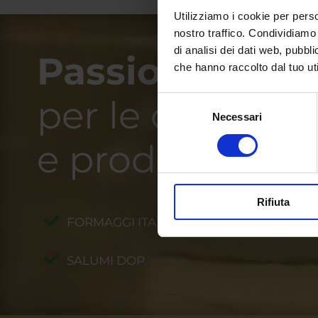
Utilizziamo i cookie per perso
nostro traffico. Condividiamo 
di analisi dei dati web, pubbl
Passione
che hanno raccolto dal tuo uti
per le cose
bu
Selezione
Necessari
del
consenso
e prodotti
genu
Rifiuta
FORMAGGI ITALIANI
SALUMI DOP