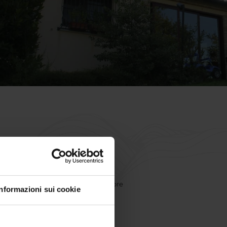
15 km dalla riviera romagnola nel cuore
Informazioni sui cookie
chio e San Leo.