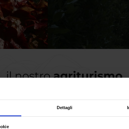
il nostro
agriturismo
or scelta per il vostro soggiorno a contatto con la natura, si trova a 
Dettagli
ma valle del Marecchia vicino ad antichi borghi medievali come Veruc
ookie