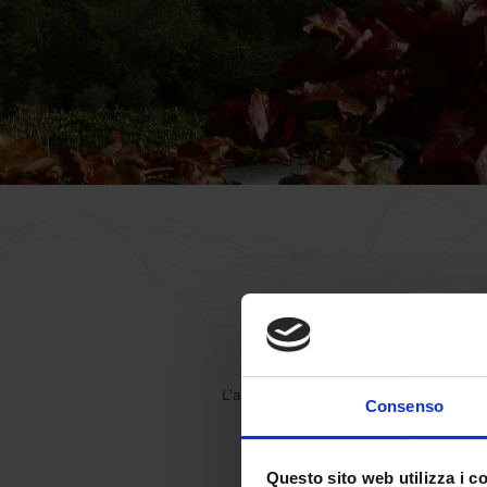
L’agriturismo il POMO REALE è la migli
Consenso
della bellissi
Questo sito web utilizza i c